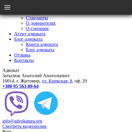
Menu
Главная
Мои стандарты
Стандарты
Назад
О доверителях
О гонораре
Агент адвоката
Стандарты
Блог адвоката
Книги адвоката
Блог адвоката
О гонораре
Отзывы
Контакты
Адвокат
О доверителях
Затылюк Анатолий Анатольевич
10014
, г.
Житомир
,
ул.
Киевcкая, 8
, оф. 29
+380 95 563-89-64
info@advokatura.org
Смотреть видеоролик
Ваш