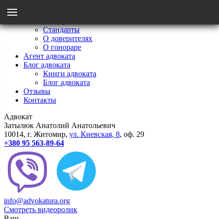
Menu
Главная
Мои стандарты
Стандарты
Назад
О доверителях
О гонораре
Агент адвоката
Стандарты
Блог адвоката
Книги адвоката
Блог адвоката
О гонораре
Отзывы
Контакты
Адвокат
О доверителях
Затылюк Анатолий Анатольевич
10014
, г.
Житомир
,
ул.
Киевcкая, 8
, оф. 29
+380 95 563-89-64
info@advokatura.org
Смотреть видеоролик
Ваш