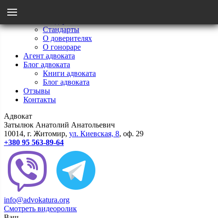
Menu
Главная
Мои стандарты
Стандарты
Назад
О доверителях
О гонораре
Агент адвоката
Стандарты
Блог адвоката
Книги адвоката
Блог адвоката
О гонораре
Отзывы
Контакты
Адвокат
О доверителях
Затылюк Анатолий Анатольевич
10014
, г.
Житомир
,
ул.
Киевcкая, 8
, оф. 29
+380 95 563-89-64
info@advokatura.org
Смотреть видеоролик
Ваш