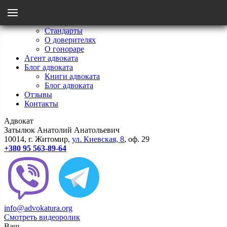
Menu
Главная
Мои стандарты
Стандарты
Назад
О доверителях
О гонораре
Агент адвоката
Стандарты
Блог адвоката
Книги адвоката
Блог адвоката
О гонораре
Отзывы
Контакты
Адвокат
О доверителях
Затылюк Анатолий Анатольевич
10014
, г.
Житомир
,
ул.
Киевcкая, 8
, оф. 29
+380 95 563-89-64
info@advokatura.org
Смотреть видеоролик
Ваш