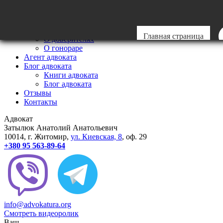
Главная
Мои стандарты
Стандарты
Главная страница
О доверителях
О гонораре
Агент адвоката
Блог адвоката
Книги адвоката
Блог адвоката
Отзывы
Контакты
Адвокат
Затылюк Анатолий Анатольевич
10014
, г.
Житомир
,
ул.
Киевcкая, 8
, оф. 29
+380 95 563-89-64
info@advokatura.org
Смотреть видеоролик
Ваш