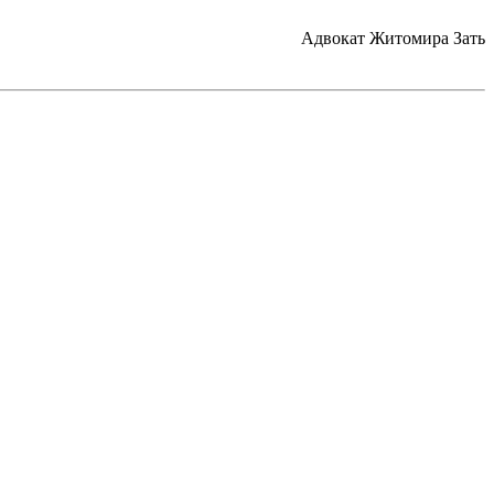
Адвокат Житомира Затылюк