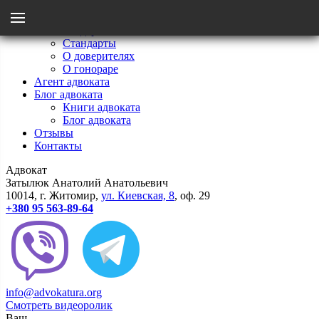
Menu
Главная
Мои стандарты
Стандарты
Назад
О доверителях
О гонораре
Агент адвоката
Стандарты
Блог адвоката
Книги адвоката
Блог адвоката
О гонораре
Отзывы
Контакты
Адвокат
О доверителях
Затылюк Анатолий Анатольевич
10014
, г.
Житомир
,
ул.
Киевcкая, 8
, оф. 29
+380 95 563-89-64
info@advokatura.org
Смотреть видеоролик
Ваш