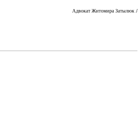
Адвокат Житомира Затылюк А.А.