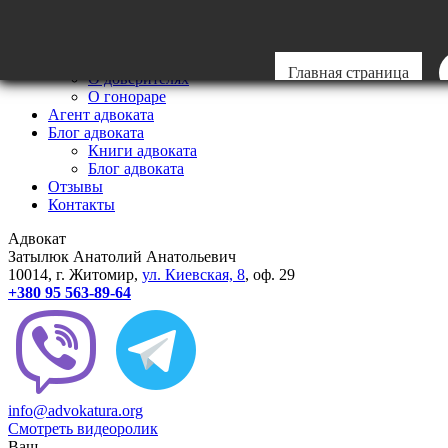
Главная
Мои стандарты
Стандарты
Главная страница
О доверителях
О гонораре
Агент адвоката
Блог адвоката
Книги адвоката
Блог адвоката
Отзывы
Контакты
Адвокат
Затылюк Анатолий Анатольевич
10014
, г.
Житомир
,
ул.
Киевcкая, 8
, оф. 29
+380 95 563-89-64
info@advokatura.org
Смотреть видеоролик
Ваш