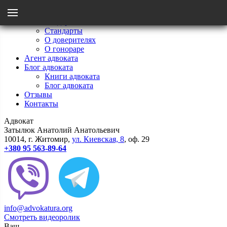
Menu
Главная
Мои стандарты
Стандарты
Назад
О доверителях
О гонораре
Агент адвоката
Стандарты
Блог адвоката
Книги адвоката
Блог адвоката
О гонораре
Отзывы
Контакты
Адвокат
О доверителях
Затылюк Анатолий Анатольевич
10014
, г.
Житомир
,
ул.
Киевcкая, 8
, оф. 29
+380 95 563-89-64
info@advokatura.org
Смотреть видеоролик
Ваш