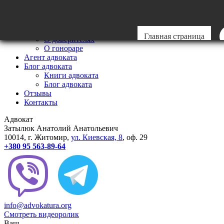
Главная
Мои стандарты
Стандарты
Главная страница
О доверителях
О гонораре
Агент адвоката
Блог адвоката
Книги адвоката
Блог адвоката
Отзывы
Контакты
Адвокат
Затылюк Анатолий Анатольевич
10014
, г.
Житомир
,
ул.
Киевcкая, 8
, оф. 29
+380 95 563-89-64
info@advokatura.org
Смотреть видеоролик
Ваш