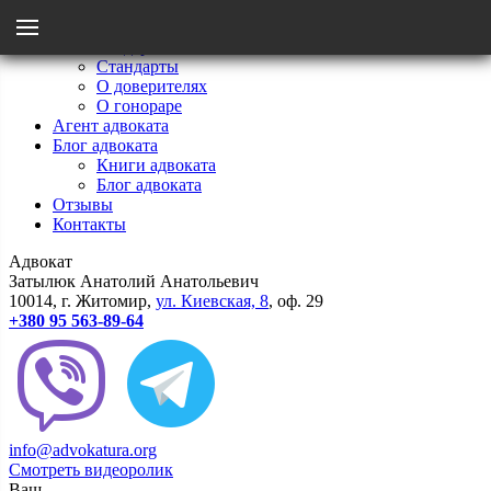
Menu
Главная
Мои стандарты
Стандарты
Назад
О доверителях
О гонораре
Агент адвоката
Стандарты
Блог адвоката
Книги адвоката
Блог адвоката
О гонораре
Отзывы
Контакты
Адвокат
О доверителях
Затылюк Анатолий Анатольевич
10014
, г.
Житомир
,
ул.
Киевcкая, 8
, оф. 29
+380 95 563-89-64
info@advokatura.org
Смотреть видеоролик
Ваш