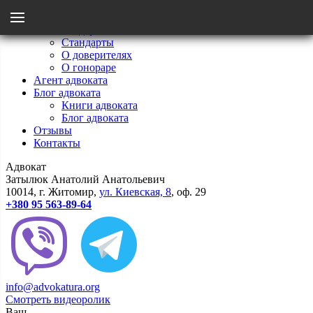
Menu
Главная
Мои стандарты
Стандарты
Назад
О доверителях
О гонораре
Агент адвоката
Стандарты
Блог адвоката
Книги адвоката
Блог адвоката
О гонораре
Отзывы
Контакты
Адвокат
О доверителях
Затылюк Анатолий Анатольевич
10014
, г.
Житомир
,
ул.
Киевcкая, 8
, оф. 29
+380 95 563-89-64
info@advokatura.org
Смотреть видеоролик
Ваш