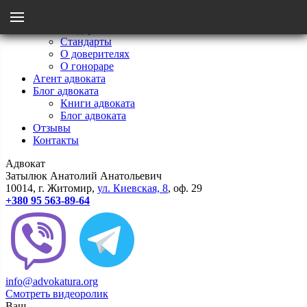
Menu
Главная
Мои стандарты
Стандарты
Назад
О доверителях
О гонораре
Агент адвоката
Стандарты
Блог адвоката
Книги адвоката
Блог адвоката
О гонораре
Отзывы
Контакты
Адвокат
О доверителях
Затылюк Анатолий Анатольевич
10014
, г.
Житомир
,
ул.
Киевcкая, 8
, оф. 29
+380 95 563-89-64
info@advokatura.org
Смотреть видеоролик
Ваш